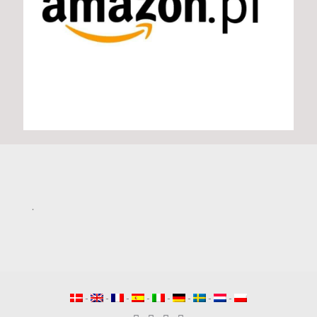
.
-
-
-
-
-
-
-
-